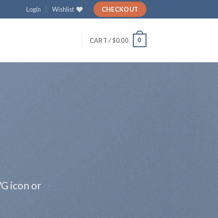
Login
Wishlist
CHECKOUT
0
CART /
$
0.00
VG icon or