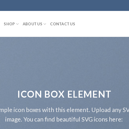
SHOP
ABOUT US
CONTACT US
ICON BOX ELEMENT
mple icon boxes with this element. Upload any S
image. You can find beautiful SVG icons here: